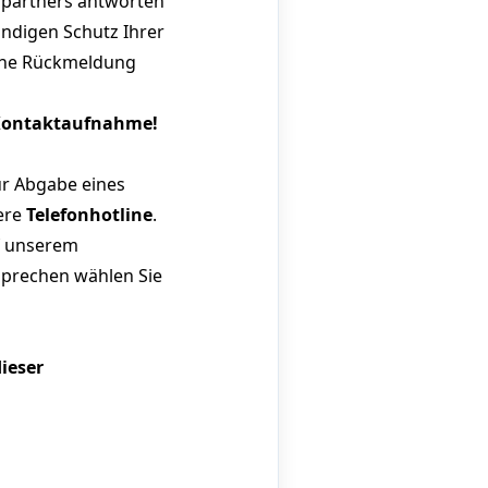
hpartners antworten
ändigen Schutz Ihrer
eine Rückmeldung
n Kontaktaufnahme!
ur Abgabe eines
sere
Telefonhotline
.
uf unserem
sprechen wählen Sie
ieser